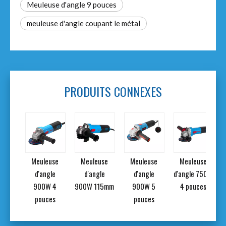
Meuleuse d'angle 9 pouces
meuleuse d'angle coupant le métal
PRODUITS CONNEXES
use
Meuleuse
Meuleuse
Meuleuse
Meuleuse
 sans
d'angle
d'angle
d'angle
d'angle 750W
ns fil
900W 4
900W 115mm
900W 5
4 pouces
V
pouces
pouces