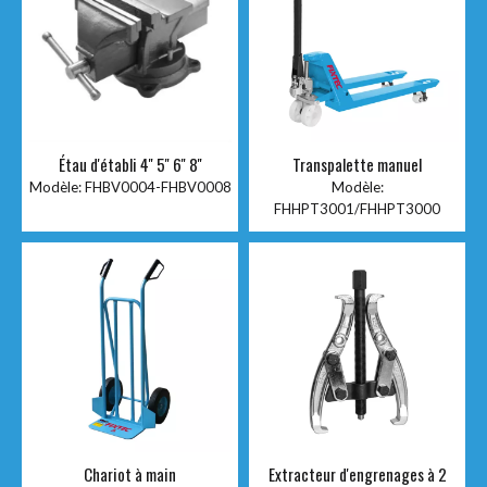
Étau d'établi 4'' 5'' 6'' 8''
Transpalette manuel
Modèle:
FHBV0004-FHBV0008
Modèle:
FHHPT3001/FHHPT3000
Chariot à main
Extracteur d'engrenages à 2