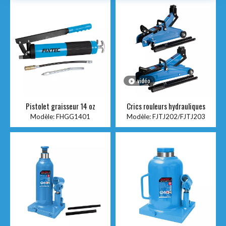
vidéo
Pistolet graisseur 14 oz
Crics rouleurs hydrauliques
Modèle:
FHGG1401
Modèle:
FJTJ202/FJTJ203