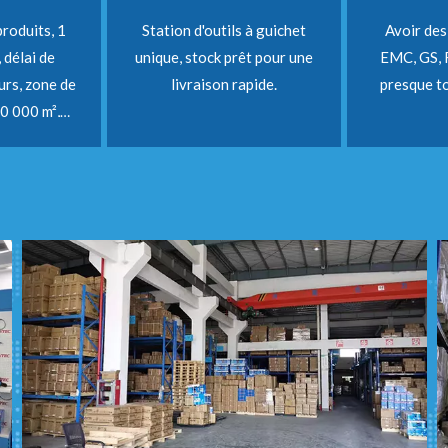
produits, 1
Station d'outils à guichet
Avoir des
délai de
unique, stock prêt pour une
EMC, GS, 
urs, zone de
livraison rapide.
presque to
0 000 m²,
 nouveaux
que mois.