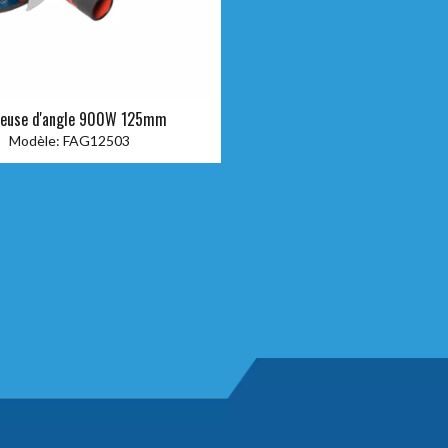
leuse d'angle 900W 125mm
Modèle:
FAG12503