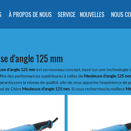
S
À PROPOS DE NOUS
SERVICE
NOUVELLES
NOUS CO
se d'angle 125 mm
use d'angle 125 mm
est un nouveau concept, basé sur une technologie d
 offre des performances supérieures à celles de
Meuleuse d'angle 125 m
 garantissons le niveau de qualité, afin de vous apporter l'expérience de p
nel de Chine
Meuleuse d'angle 125 mm
. Si vous recherchez le meilleur
Me