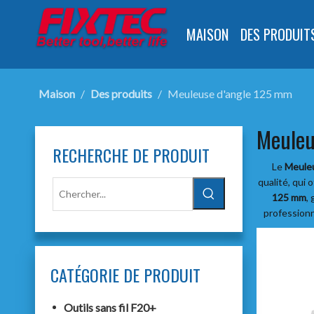
MAISON
DES PRODUIT
Maison
/
Des produits
/
Meuleuse d'angle 125 mm
Meuleu
RECHERCHE DE PRODUIT
Le
Meule
qualité, qui
125 mm
,
profession
CATÉGORIE DE PRODUIT
Outils sans fil F20+