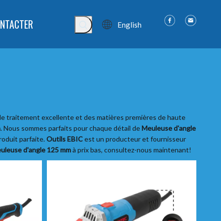
NTACTER
English
e traitement excellente et des matières premières de haute
m
. Nous sommes parfaits pour chaque détail de
Meuleuse d'angle
roduit parfaite.
Outils EBIC
est un producteur et fournisseur
uleuse d'angle 125 mm
à prix bas, consultez-nous maintenant!